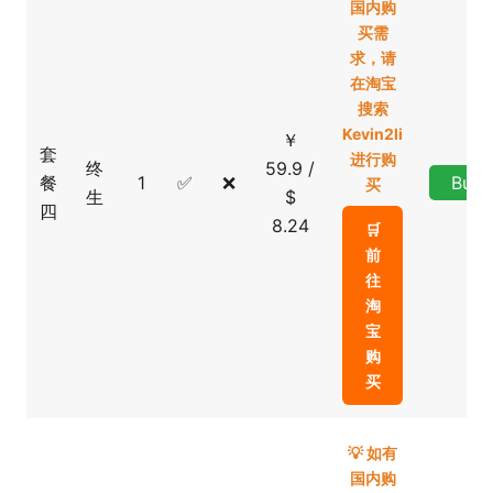
国内购
买需
求，请
在淘宝
搜索
Kevin2li
￥
套
进行购
终
59.9 /
餐
1
✅
❌
Buy
买
生
$
四
8.24
🛒
前
往
淘
宝
购
买
💡 如有
国内购