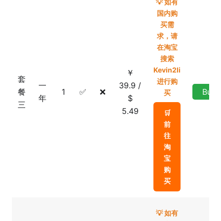
💡 如有
国内购
买需
求，请
在淘宝
搜索
Kevin2li
￥
套
进行购
一
39.9 /
餐
1
✅
❌
Buy
买
年
$
三
5.49
🛒
前
往
淘
宝
购
买
💡 如有