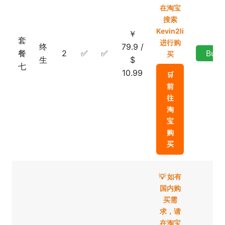
在淘宝
搜索
Kevin2li
￥
套
进行购
终
79.9 /
餐
2
✅
✅
Buy
买
生
$
七
10.99
🛒
前
往
淘
宝
购
买
💡 如有
国内购
买需
求，请
在淘宝