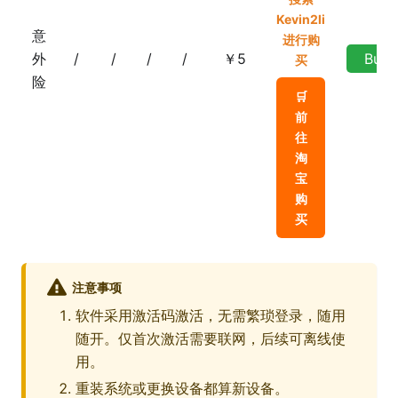
Kevin2li
意
进行购
外
/
/
/
/
￥5
Buy
买
险
🛒
前
往
淘
宝
购
买
注意事项
软件采用激活码激活，无需繁琐登录，随用
随开。仅首次激活需要联网，后续可离线使
用。
重装系统或更换设备都算新设备。