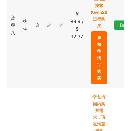
搜索
Kevin2li
￥
套
进行购
终
89.9 /
餐
3
✅
✅
Buy
买
生
$
八
12.37
🛒
前
往
淘
宝
购
买
💡 如有
国内购
买需
求，请
在淘宝
搜索