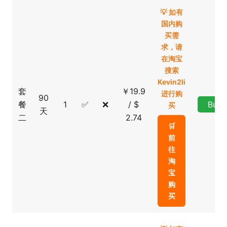
💡 如有
国内购
买需
求，请
在淘宝
搜索
Kevin2li
套
￥19.9
进行购
90
餐
1
✅
❌
/ $
Buy
买
天
二
2.74
🛒
前
往
淘
宝
购
买