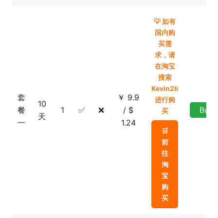
💡 如有
国内购
买需
求，请
在淘宝
搜索
Kevin2li
套
￥ 9.9
进行购
10
餐
1
✅
❌
/ $
Buy
买
天
一
1.24
🛒
前
往
淘
宝
购
买