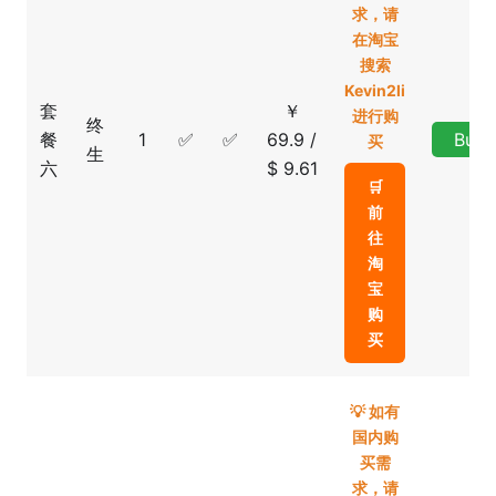
求，请
在淘宝
搜索
Kevin2li
套
￥
进行购
终
餐
1
✅
✅
69.9 /
Buy
买
生
六
$ 9.61
🛒
前
往
淘
宝
购
买
💡 如有
国内购
买需
求，请