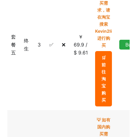
买需
求，请
在淘宝
搜索
Kevin2li
套
￥
进行购
终
餐
3
✅
❌
69.9 /
Buy
买
生
五
$ 9.61
🛒
前
往
淘
宝
购
买
💡 如有
国内购
买需