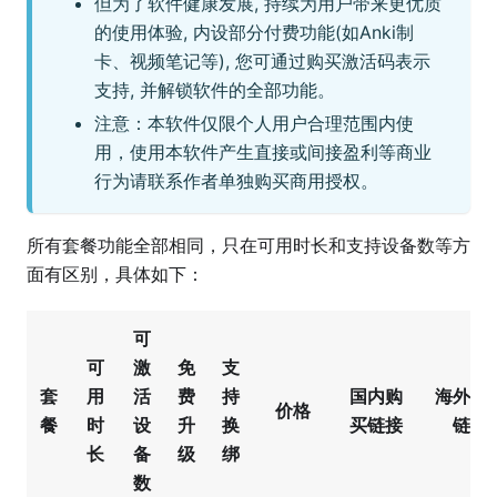
但为了软件健康发展, 持续为用户带来更优质
的使用体验, 内设部分付费功能(如Anki制
卡、视频笔记等), 您可通过购买激活码表示
支持, 并解锁软件的全部功能。
注意：本软件仅限个人用户合理范围内使
用，使用本软件产生直接或间接盈利等商业
行为请联系作者单独购买商用授权。
所有套餐功能全部相同，只在可用时长和支持设备数等方
面有区别，具体如下：
可
可
激
免
支
套
用
活
费
持
国内购
海外购
价格
餐
时
设
升
换
买链接
链接
长
备
级
绑
数